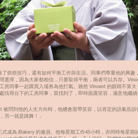
學會的，除了烘焙技巧，還有如何平衡工作與生活。同事們尊重他的興
間選擇，因為大家都相信，只要取得平衡，兩者可以共存。Vince
房同事一起購買入場券為他打氣。雖然 Vincent 的眼睛不算
處找尋台下的工房同事，當找到了，即時面露笑容，滿意地繼續
cent 被問到他的人生方向時，他總會面帶笑容，以肯定的語氣告
，另一就是跳舞！」
 已正式成為 iBakery 的僱員。他每星期工作45小時，亦同時每