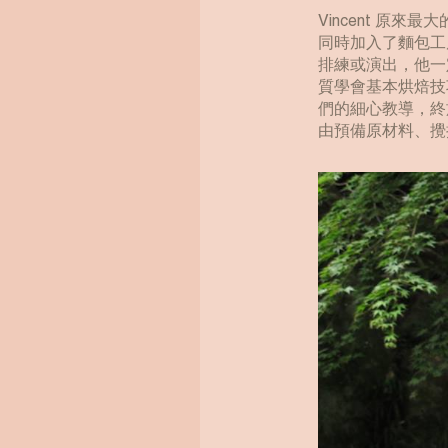
Vincent 
同時加入了麵包工
排練或演出，他一
質學會基本烘焙技
們的細心教導，終
由預備原材料、攪