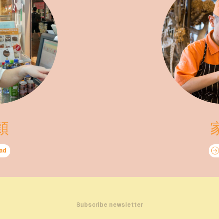
穎
ad
Subscribe newsletter