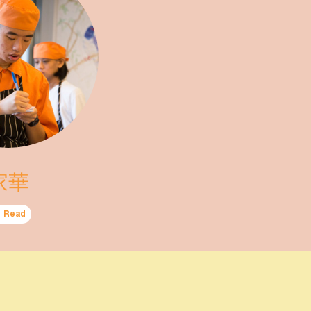
家華
Read