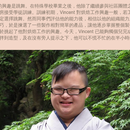
原來最大的興趣是跳舞。在特殊學校畢業之後，他除了繼續參與社區團
房接受學徒訓練。訓練初期，Vincent 對烘焙工作興趣一般，
定選擇跳舞。然而同事們評估他的能力後，相信以他的組織能力
巧，於是揀選了一些製作相對簡單的產品，讓他逐步掌握整個製
於挑起了他對烘焙工作的興趣。今天，Vincent 已能夠獨個兒
拌到造型，及在沒有旁人提示之下，他可以不慌不忙的在半小時