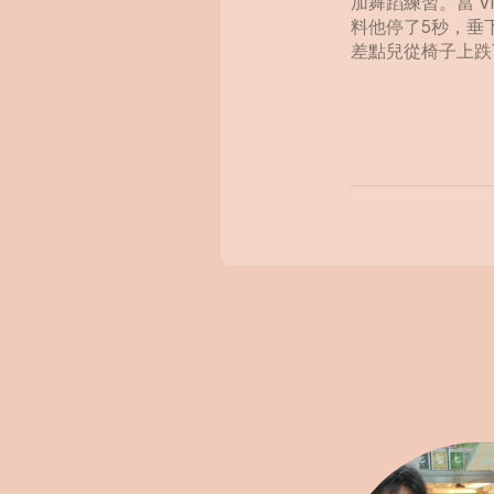
加舞蹈練習。當 V
料他停了5秒，垂
差點兒從椅子上跌