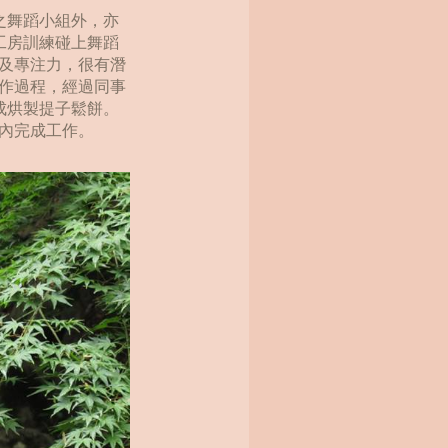
體之舞蹈小組外，亦
若工房訓練碰上舞蹈
及專注力，很有潛
作過程，經過同事
完成烘製提子鬆餅。
內完成工作。