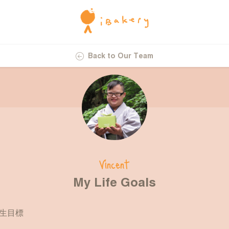
Back to Our Team
Vincent
My Life Goals
生目標