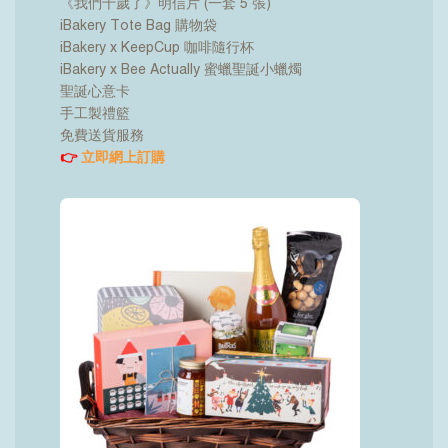
《我們十歲了》明信片 (一套 5 張)
iBakery Tote Bag 購物袋
iBakery x KeepCup 咖啡隨行杯
iBakery x Bee Actually 蜜蠟聖誕小蠟燭
聖誕心意卡
手工製禮籃
免費送貨服務
👉
立即網上訂購