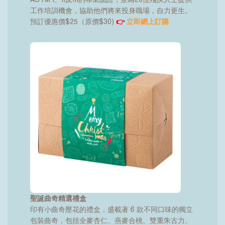
工作培訓機會，協助他們將來投身職場，自力更生。
預訂優惠價$25（原價$30)
👉
立即網上訂購
聖誕曲奇精選禮盒
印有小曲奇壓花的禮盒，盛載著 6 款不同口味的獨立
包裝曲奇，包括全麥杏仁、燕麥合桃、雙重朱古力、