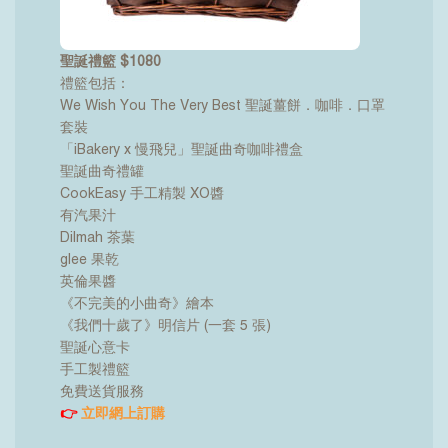
聖誕禮籃 $1080
禮籃包括：
We Wish You The Very Best 聖誕薑餅．咖啡．口罩
套裝
「iBakery x 慢飛兒」聖誕曲奇咖啡禮盒
聖誕曲奇禮罐
CookEasy 手工精製 XO醬
有汽果汁
Dilmah 茶葉
glee 果乾
英倫果醬
《不完美的小曲奇》繪本
《我們十歲了》明信片 (一套 5 張)
聖誕心意卡
手工製禮籃
免費送貨服務
👉
立即網上訂購