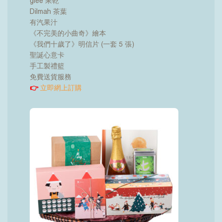
glee 果乾
Dilmah 茶葉
有汽果汁
《不完美的小曲奇》繪本
《我們十歲了》明信片 (一套 5 張)
聖誕心意卡
手工製禮籃
免費送貨服務
👉
立即網上訂購