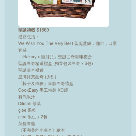
聖誕禮籃 $1580
禮籃包括：
We Wish You The Very Best 聖誕薑餅．咖啡．口罩
套裝
「iBakery x 慢飛兒」聖誕曲奇咖啡禮盒
聖誕曲奇精選禮盒 (獨立包裝曲奇 x 6包)
聖誕曲奇禮罐
皇牌抹茶曲奇 (少甜)
「榛子及楓糖」皇牌曲奇禮盒
CookEasy 手工精製 XO醬
有汽果汁
Dilmah 茶葉
glee 果乾
glee 果仁 x 2包
英倫果醬
《不完美的小曲奇》繪本