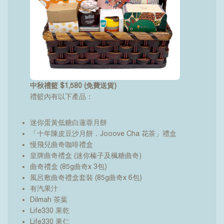
中秋禮籃 $1,580 (免費送貨)
禮籃內有以下產品：
迷你蛋黃低糖白蓮蓉月餅
「十年陳皮豆沙月餅．Jooove Cha 花茶」禮盒
慢飛兒曲奇咖啡禮盒
皇牌曲奇禮盒 (迷你榛子及楓糖曲奇)
曲奇禮盒 (85g曲奇x 3包)
風呂敷曲奇禮盒套裝 (85g曲奇x 6包)
有汽果汁
Dilmah 茶葉
Life330 果乾
Life330 果仁