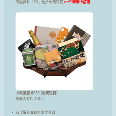
優惠價$1,180，包括免費送貨
👉
立即網上訂購
中秋禮籃 $880 (免費送貨)
禮籃內有以下產品
迷你蛋黃低糖白蓮蓉月餅