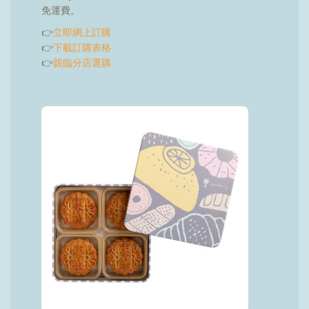
免運費。
👉
立即網上訂購
👉
下載訂購表格
👉
親臨分店選購