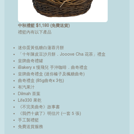
中秋禮籃 $1,180 (免費送貨)
禮籃內有以下產品
迷你蛋黃低糖白蓮蓉月餅
「十年陳皮豆沙月餅．Jooove Cha 花茶」禮盒
皇牌曲奇禮罐
iBakery x 慢飛兒 手沖咖啡．曲奇禮盒
皇牌曲奇禮盒 (迷你榛子及楓糖曲奇)
曲奇禮盒 (85g曲奇x 3包)
有汽果汁
Dilmah 茶葉
Life330 果乾
《不完美曲奇》故事書
《我們十歲了》明信片 (一套 5 張)
手工製禮籃
免費送貨服務