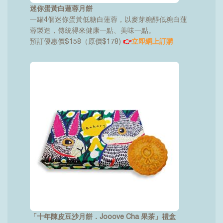
迷你蛋黃白蓮蓉月餅
一罐4個迷你蛋黃低糖白蓮蓉，以麥芽糖醇低糖白蓮
蓉製造，傳統得來健康一點、美味一點。
預訂優惠價$158（原價$178)
👉
立即網上訂購
「十年陳皮豆沙月餅．Jooove Cha 果茶」禮盒