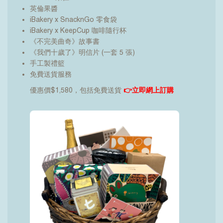
英倫果醬
iBakery x SnacknGo 零食袋
iBakery x KeepCup 咖啡隨行杯
《不完美曲奇》故事書
《我們十歲了》明信片 (一套 5 張)
手工製禮籃
免費送貨服務
優惠價$1,580，包括免費送貨
👉
立即網上訂購