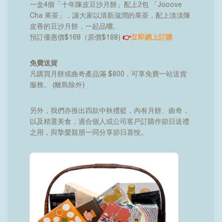
一盒4個「十年陳皮豆沙月餅」配上2包 「Jooove
Cha 果茶」，讓大家以清新滋潤的果茶，配上淡淡陳
皮香的豆沙月餅，一起品嚐。
預訂優惠價$168（原價$188)
👉
立即網上訂購
免費送貨
凡購買月餅或曲奇產品滿 $800，可享免費一站送貨
服務。 (離島除外)
另外，我們亦推出四款中秋禮籃，內有月餅、曲奇，
以及精選美食，
適合個人或公司客戶訂購作節日送禮
之用，
與摯愛親朋一同分享節日喜悅。