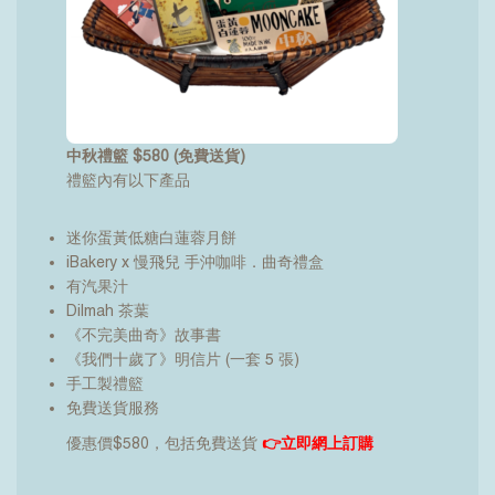
中秋禮籃 $580 (免費送貨)
禮籃內有以下產品
迷你蛋黃低糖白蓮蓉月餅
iBakery x 慢飛兒 手沖咖啡．曲奇禮盒
有汽果汁
Dilmah 茶葉
《不完美曲奇》故事書
《我們十歲了》明信片 (一套 5 張)
手工製禮籃
免費送貨服務
優惠價$580，包括免費送貨
👉
立即網上訂購