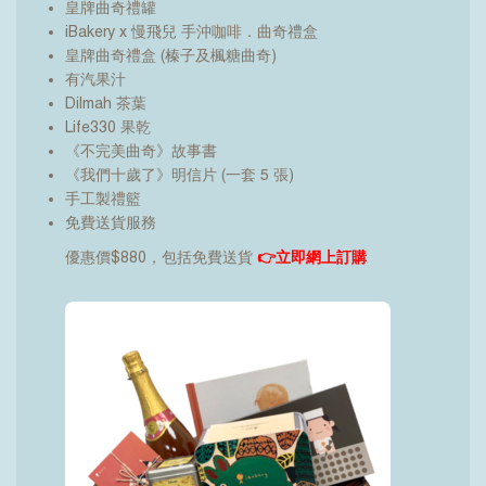
皇牌曲奇禮罐
iBakery x 慢飛兒 手沖咖啡．曲奇禮盒
皇牌曲奇禮盒 (榛子及楓糖曲奇)
有汽果汁
Dilmah 茶葉
Life330 果乾
《不完美曲奇》故事書
《我們十歲了》明信片 (一套 5 張)
手工製禮籃
免費送貨服務
優惠價$880，包括免費送貨
👉
立即網上訂購