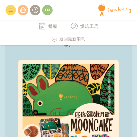
餐廳
烘焙工房
03.08.2020
【🌕中秋預訂優惠．百分百香港手工製作月餅
返回最新消息
🥮】