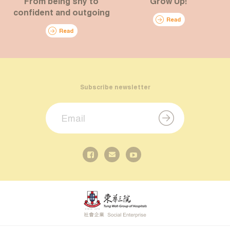
From being shy to
Grow Up!
confident and outgoing
Read
Read
Subscribe newsletter