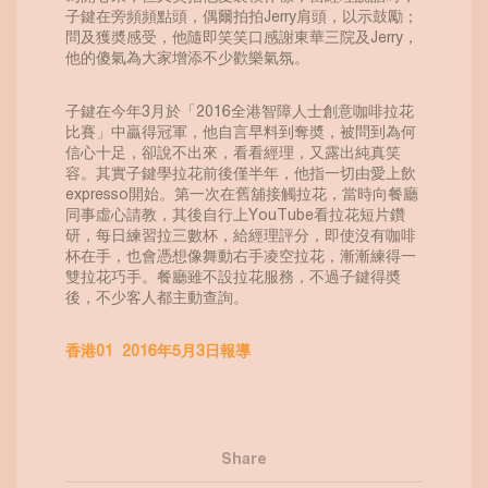
子鍵在旁頻頻點頭，偶爾拍拍Jerry肩頭，以示鼓勵；
問及獲奬感受，他隨即笑笑口感謝東華三院及Jerry，
他的傻氣為大家增添不少歡樂氣氛。
子鍵在今年3月於「2016全港智障人士創意咖啡拉花
比賽」中贏得冠軍，他自言早料到奪奬，被問到為何
信心十足，卻說不出來，看看經理，又露出純真笑
容。其實子鍵學拉花前後僅半年，他指一切由愛上飲
expresso開始。第一次在舊舖接觸拉花，當時向餐廳
同事虛心請教，其後自行上YouTube看拉花短片鑽
研，每日練習拉三數杯，給經理評分，即使沒有咖啡
杯在手，也會憑想像舞動右手凌空拉花，漸漸練得一
雙拉花巧手。餐廳雖不設拉花服務，不過子鍵得奬
後，不少客人都主動查詢。
香港01 2016年5月3日報導
Share