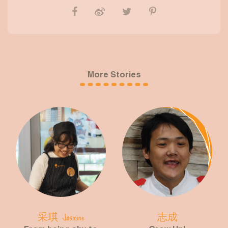
More Stories
采琪 Jasmine
志成