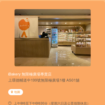
iBakery 無限極廣場專賣店
上環德輔道中199號無限極廣場1樓 AS01舖
地圖
上午8時至下午6時30分（星期六日及公眾假期休息）