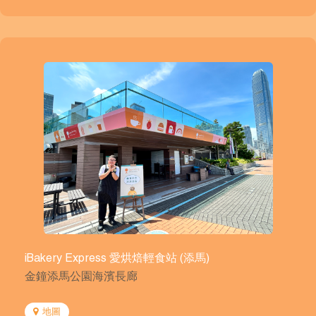
iBakery Express 愛烘焙輕食站 (添馬)
金鐘添馬公園海濱長廊
地圖