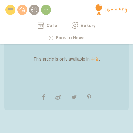
Café
Bakery
19.11.2024
(中文) 【🎄iBakery香港及聖誕系列
Back to News
tote bag正式發售📣】
This article is only available in
中文
.